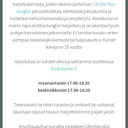
harjoituskerrasta, joiden aikana opetellaan
Tai Shin Mun
kungfun
perustekniikkaa, kehitetään peruskuntoa ja
hoidetaan kehoa hieronnalla ja venyttelyllä. Alkeiskurssi on
mainio tapa aloittaa kungfun harjoittelu ja se rakentaa hyvän
pohjan harrastuksen jatkamiselle. Et tarvitse kurssia varten
aiempaa taistelulajikokemusta tai huippukuntoa. Kurssin
ikäraja on 15 vuotta.
Harjoituksia on kahdet viikossa salillamme osoitteessa
Koskelantie 9
:
maanantaisin 17.00-18.30
keskiviikkoisin 17.00-18.30
Treeniasuksi tarvitset t-paidan ja verkkarit tai vastaavat
liikuntaan sopivat housut. Harjoittelemme paljain jaloin.
Ilmoittauduthan kurssille etukäteen lähettämällä