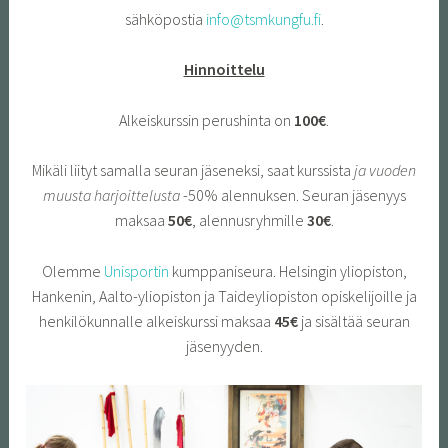
sähköpostia
info@tsmkungfu.fi
.
Hinnoittelu
Alkeiskurssin perushinta on
100€
.
Mikäli liityt samalla seuran jäseneksi, saat kurssista
ja vuoden
muusta harjoittelusta
-50% alennuksen. Seuran jäsenyys
maksaa
50€
, alennusryhmille
30€
.
Olemme
Unisportin
kumppaniseura. Helsingin yliopiston,
Hankenin, Aalto-yliopiston ja Taideyliopiston opiskelijoille ja
henkilökunnalle alkeiskurssi maksaa
45€
ja sisältää seuran
jäsenyyden.