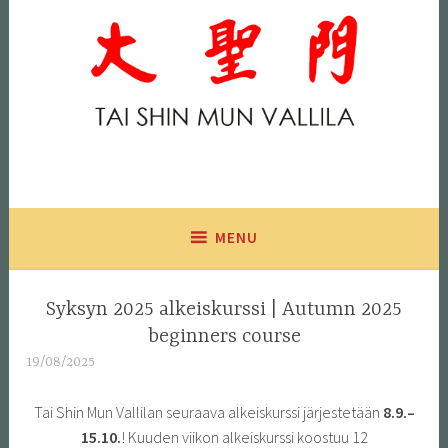
Skip
to
content
Tai Shin Mun Vallila
Perinteinen kung fu -koulu Helsingin Vallilassa
MENU
Syksyn 2025 alkeiskurssi | Autumn 2025
beginners course
19/08/2025
Tai Shin Mun Vallilan seuraava alkeiskurssi järjestetään
8.9.–
15.10.
! Kuuden viikon alkeiskurssi koostuu 12