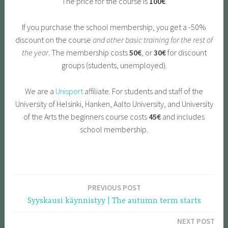
The price for the course is
100€
.
If you purchase the school membership, you get a -50%
discount on the course
and other basic training for the rest of
the year
. The membership costs
50€
, or
30€
for discount
groups (students, unemployed).
We are a
Unisport
affiliate. For students and staff of the
University of Helsinki, Hanken, Aalto University, and University
of the Arts the beginners course costs
45€
and includes
school membership.
PREVIOUS POST
Post
Syyskausi käynnistyy | The autumn term starts
navigation
NEXT POST